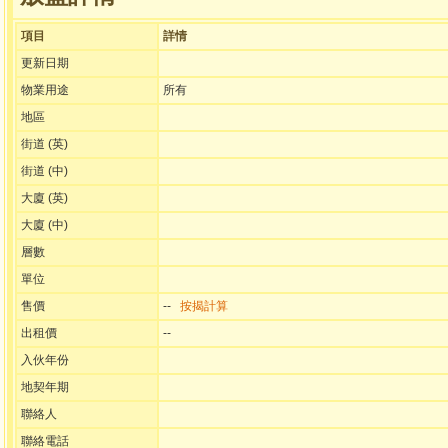
項目
詳情
更新日期
物業用途
所有
地區
街道 (英)
街道 (中)
大廈 (英)
大廈 (中)
層數
單位
售價
--
按揭計算
出租價
--
入伙年份
地契年期
聯絡人
聯絡電話