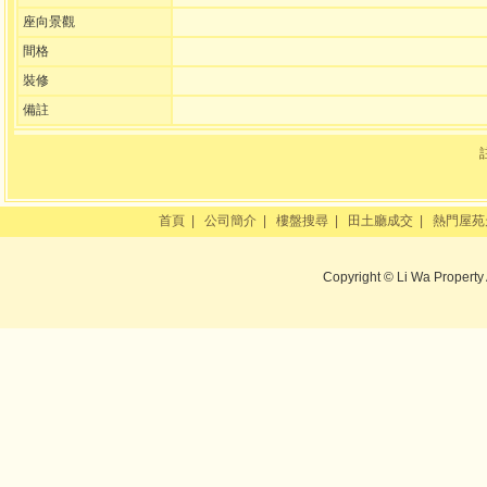
座向景觀
間格
裝修
備註
首頁
|
公司簡介
|
樓盤搜尋
|
田土廳成交
|
熱門屋苑
Copyright © Li Wa Property