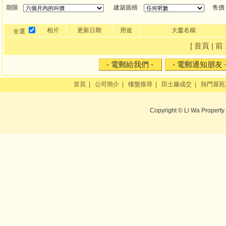
期限
建築面積
售價
相片
更新日期
用途
大廈名稱
全選
[ 首頁 | 前 
首頁
|
公司簡介
|
樓盤搜尋
|
田土廳成交
|
熱門屋苑
Copyright © Li Wa Property