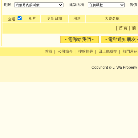
期限
建築面積
售價
相片
更新日期
用途
大廈名稱
全選
[ 首頁 | 前 
首頁
|
公司簡介
|
樓盤搜尋
|
田土廳成交
|
熱門屋苑
Copyright © Li Wa Property